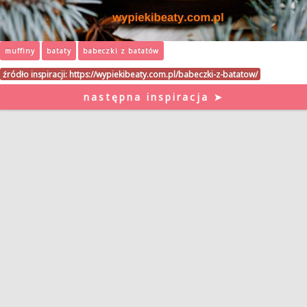
muffiny
bataty
babeczki z batatów
źródło inspiracji:
https://wypiekibeaty.com.pl/babeczki-z-batatow/
następna inspiracja ➤