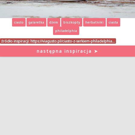
ciasto
galaretka
dżem
biszkopty
herbatniki
ciasta
philadelphia
źródło inspiracji:
https://viagusto.pl/ciasto-z-serkiem-philadelphia…
następna inspiracja ➤