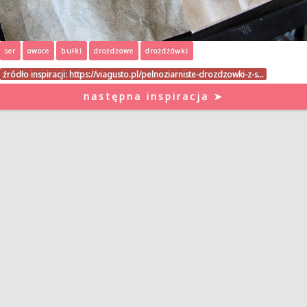
ser
owoce
bułki
drożdżowe
drożdżówki
źródło inspiracji:
https://viagusto.pl/pelnoziarniste-drozdzowki-z-s…
następna inspiracja ➤