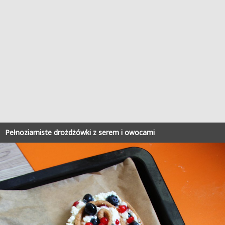
Pełnoziarniste drożdżówki z serem i owocami