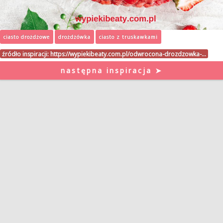
ciasto drożdżowe
drożdżówka
ciasto z truskawkami
źródło inspiracji:
https://wypiekibeaty.com.pl/odwrocona-drozdzowka-…
następna inspiracja ➤