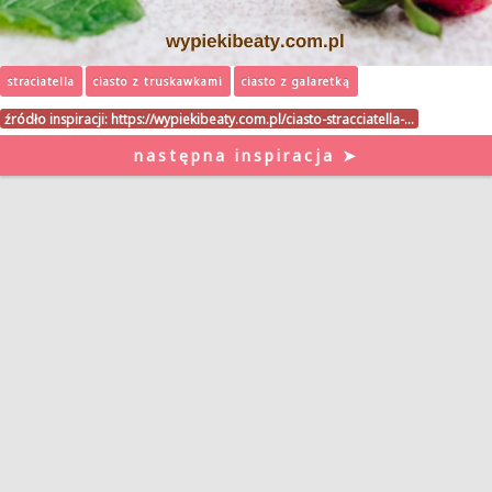
straciatella
ciasto z truskawkami
ciasto z galaretką
źródło inspiracji:
https://wypiekibeaty.com.pl/ciasto-stracciatella-…
następna inspiracja ➤