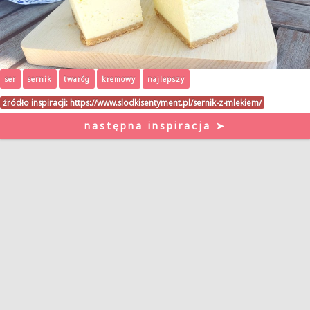
ser
sernik
twaróg
kremowy
najlepszy
źródło inspiracji:
https://www.slodkisentyment.pl/sernik-z-mlekiem/
następna inspiracja ➤