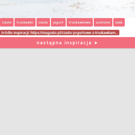
ciasto
truskawki
ciasta
jogurt
truskawkowe
ucierane
soda
źródło inspiracji:
https://viagusto.pl/ciasto-jogurtowe-z-truskawkam…
następna inspiracja ➤