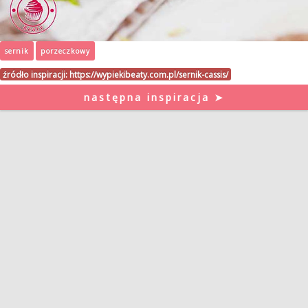
sernik
porzeczkowy
źródło inspiracji:
https://wypiekibeaty.com.pl/sernik-cassis/
następna inspiracja ➤