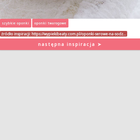
szybkie oponki
oponki twarogowe
źródło inspiracji:
https://wypiekibeaty.com.pl/oponki-serowe-na-sodz…
następna inspiracja ➤