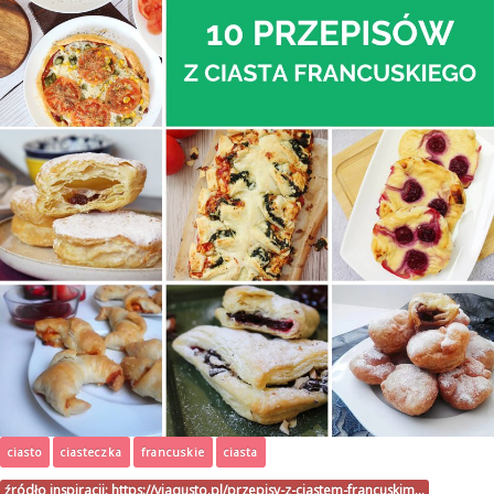
ciasto
ciasteczka
francuskie
ciasta
źródło inspiracji:
https://viagusto.pl/przepisy-z-ciastem-francuskim…