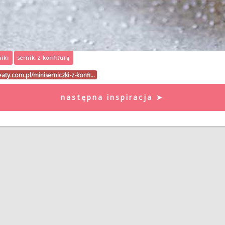
niki
sernik z konfiturą
eaty.com.pl/miniserniczki-z-konfi…
następna inspiracja ➤