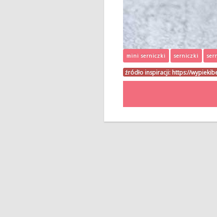
mini serniczki
serniczki
ser
źródło inspiracji:
https://wypiekib