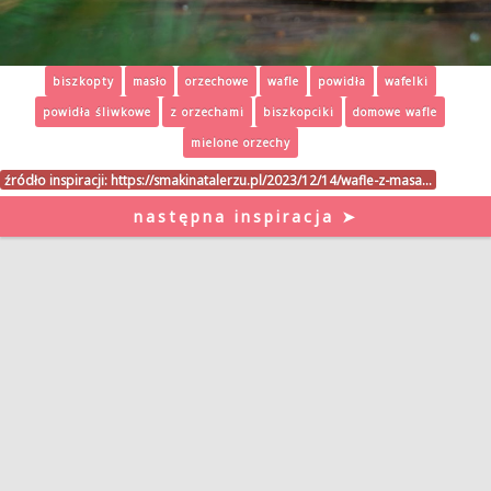
biszkopty
masło
orzechowe
wafle
powidła
wafelki
powidła śliwkowe
z orzechami
biszkopciki
domowe wafle
mielone orzechy
źródło inspiracji:
https://smakinatalerzu.pl/2023/12/14/wafle-z-masa…
następna inspiracja ➤