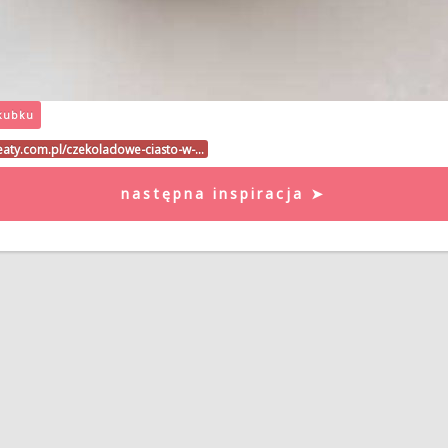
 kubku
beaty.com.pl/czekoladowe-ciasto-w-…
następna inspiracja ➤