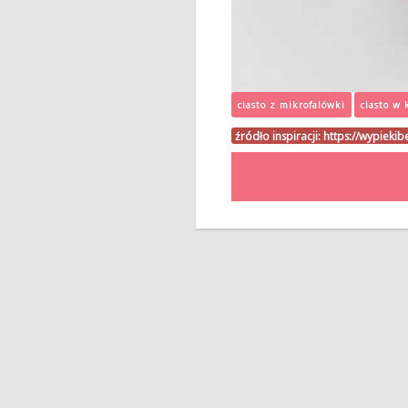
ciasto z mikrofalówki
ciasto w
źródło inspiracji:
https://wypieki