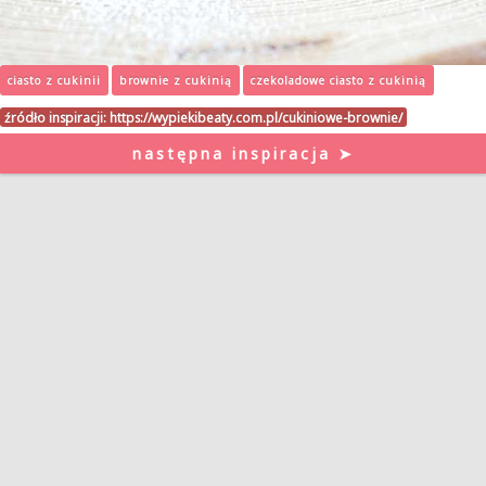
ciasto z cukinii
brownie z cukinią
czekoladowe ciasto z cukinią
źródło inspiracji:
https://wypiekibeaty.com.pl/cukiniowe-brownie/
następna inspiracja ➤