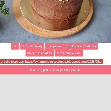
tort
tort orzechowy
przepis na tort
krem michałkowy
krem z michałków
tort z michałkami
źródło inspiracji:
https://cynamonoweszczescie.blogspot.com/2023/05/…
następna inspiracja ➤