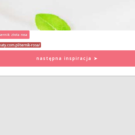
sernik złota rosa
eaty.com.pl/sernik-rosa/
następna inspiracja ➤