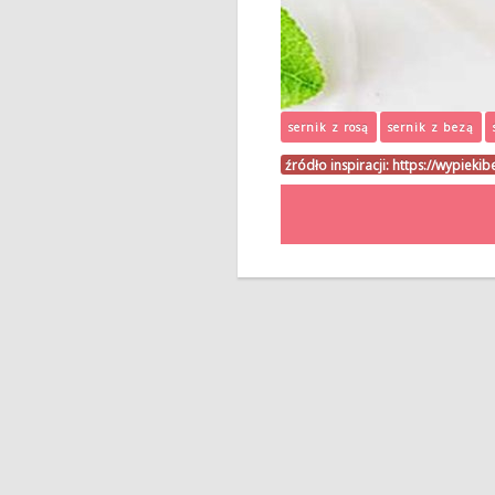
sernik z rosą
sernik z bezą
źródło inspiracji:
https://wypiekib