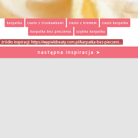
karpatka
ciasto z truskawkami
ciasto z kremem
ciasto karpatka
karpatka bez pieczenia
szybka karpatka
źródło inspiracji:
https://wypiekibeaty.com.pl/karpatka-bez-pieczeni…
następna inspiracja ➤