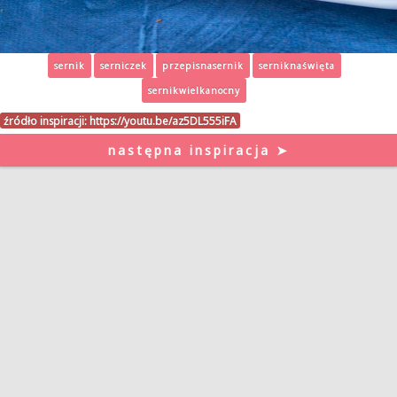
sernik
serniczek
przepisnasernik
serniknaświęta
sernikwielkanocny
źródło inspiracji:
https://youtu.be/az5DL555iFA
następna inspiracja ➤