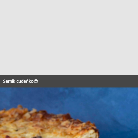
Sernik cudeńko😍