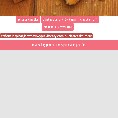
proste ciastka
ciasteczka z krówkami
ciastka toffi
ciastka z krówkami
źródło inspiracji:
https://wypiekibeaty.com.pl/ciasteczka-toffi/
następna inspiracja ➤