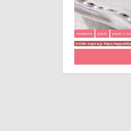
śniadanie
placki
placki z ri
źródło inspiracji:
https://wypiekib