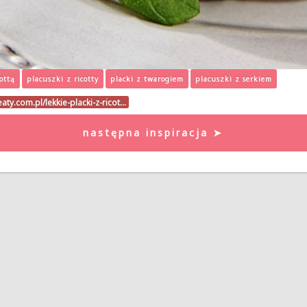
cottą
placuszki z ricotty
placki z twarogiem
placuszki z serkiem
eaty.com.pl/lekkie-placki-z-ricot…
następna inspiracja ➤