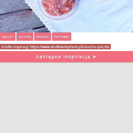
pączki
racuchy
drożdże
karnawał
źródło inspiracji:
https://www.slodkisentyment.pl/racucho-paczki/
następna inspiracja ➤