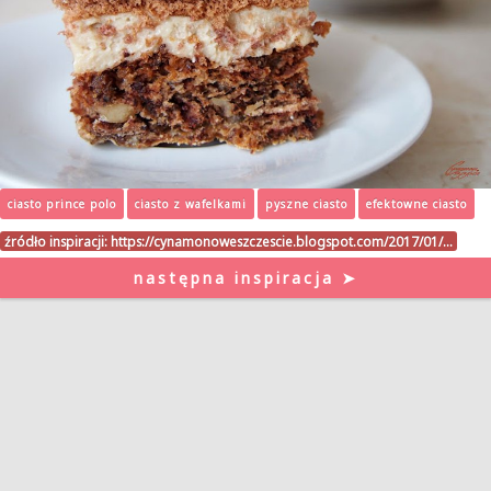
ciasto prince polo
ciasto z wafelkami
pyszne ciasto
efektowne ciasto
źródło inspiracji:
https://cynamonoweszczescie.blogspot.com/2017/01/…
następna inspiracja ➤