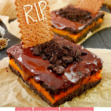
murzynek
ciasto z kremem
przepis na halloween