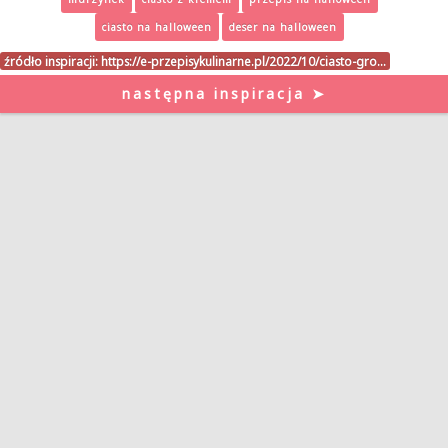
ciasto na halloween
deser na halloween
źródło inspiracji:
https://e-przepisykulinarne.pl/2022/10/ciasto-gro…
następna inspiracja ➤