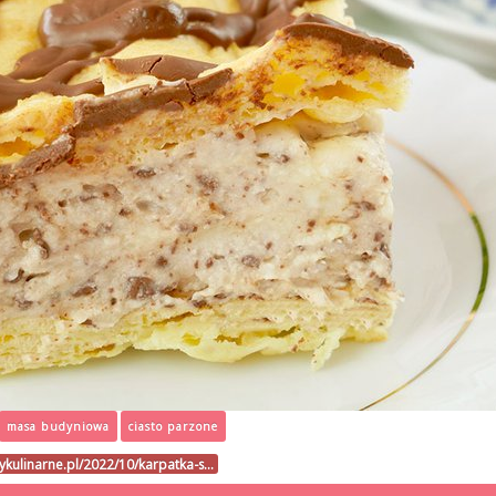
masa budyniowa
ciasto parzone
sykulinarne.pl/2022/10/karpatka-s…