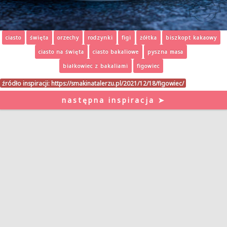
ciasto
święta
orzechy
rodzynki
figi
żółtka
biszkopt kakaowy
ciasto na święta
ciasto bakaliowe
pyszna masa
białkowiec z bakaliami
figowiec
źródło inspiracji:
https://smakinatalerzu.pl/2021/12/18/figowiec/
następna inspiracja ➤