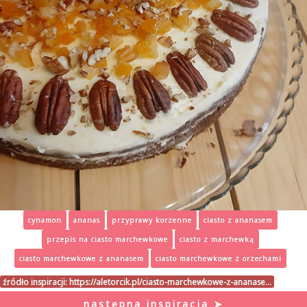
cynamon
ananas
przyprawy korzenne
ciasto z ananasem
przepis na ciasto marchewkowe
ciasto z marchewką
ciasto marchewkowe z ananasem
ciasto marchewkowe z orzechami
źródło inspiracji:
https://aletorcik.pl/ciasto-marchewkowe-z-ananase…
następna inspiracja ➤