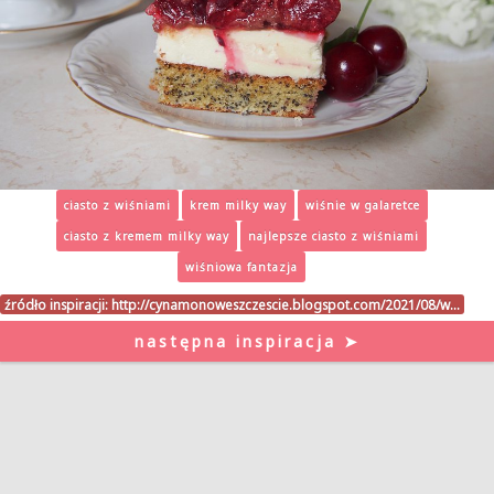
ciasto z wiśniami
krem milky way
wiśnie w galaretce
ciasto z kremem milky way
najlepsze ciasto z wiśniami
wiśniowa fantazja
źródło inspiracji:
http://cynamonoweszczescie.blogspot.com/2021/08/w…
następna inspiracja ➤