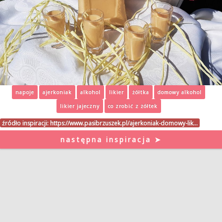
napoje
ajerkoniak
alkohol
likier
żółtka
domowy alkohol
likier jajeczny
co zrobić z żółtek
źródło inspiracji:
https://www.pasibrzuszek.pl/ajerkoniak-domowy-lik…
następna inspiracja ➤