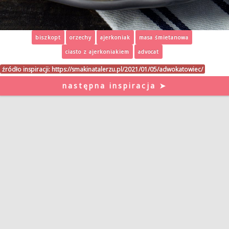
biszkopt
orzechy
ajerkoniak
masa śmietanowa
ciasto z ajerkoniakiem
advocat
źródło inspiracji:
https://smakinatalerzu.pl/2021/01/05/adwokatowiec/
następna inspiracja ➤