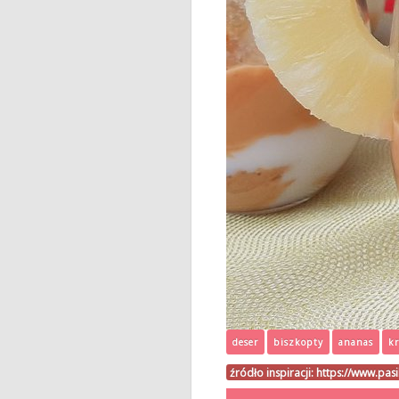
deser
biszkopty
ananas
k
źródło inspiracji:
https://www.pas