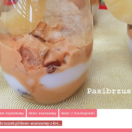
rem kajmakowy
deser ananasowy
deser z biszkoptami
ibrzuszek.pl/deser-ananasowy-z-kre…