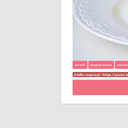
sernik
bezpieczenia
nazim
źródło inspiracji:
https://youtu.