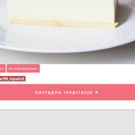
no
sernikzowocami
be/ff8_KqtaXvE
następna inspiracja ➤