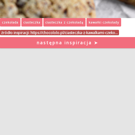
czekolada
ciasteczka
ciasteczka z czekoladą
kawałki czekolady
źródło inspiracji:
https://chocololo.pl/ciasteczka-z-kawalkami-czeko…
następna inspiracja ➤