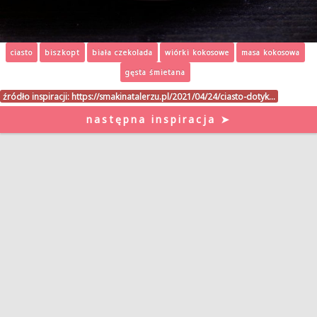
ciasto
biszkopt
biała czekolada
wiórki kokosowe
masa kokosowa
gęsta śmietana
źródło inspiracji:
https://smakinatalerzu.pl/2021/04/24/ciasto-dotyk…
następna inspiracja ➤