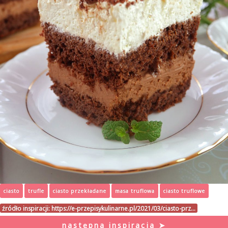
ciasto
trufle
ciasto przekładane
masa truflowa
ciasto truflowe
źródło inspiracji:
https://e-przepisykulinarne.pl/2021/03/ciasto-prz…
następna inspiracja ➤