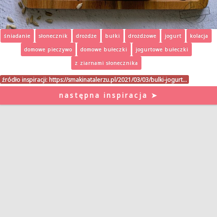
śniadanie
słonecznik
drożdże
bułki
drożdżowe
jogurt
kolacja
domowe pieczywo
domowe bułeczki
jogurtowe bułeczki
z ziarnami słonecznika
źródło inspiracji:
https://smakinatalerzu.pl/2021/03/03/bulki-jogurt…
następna inspiracja ➤