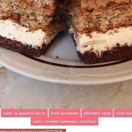
ciasto na specjalne okazje
ciasto warstwowe
efektowne ciasto
ciasto ka
ciasto z kremem kawowym i orzechami
oweszczescie.blogspot.com/2021/01/k…