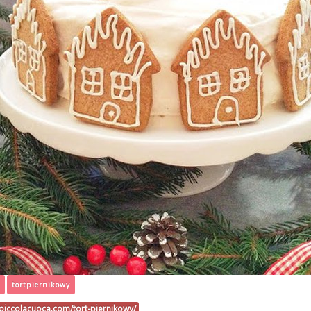
tortpiernikowy
epiccolacuoca.com/tort-piernikowy/