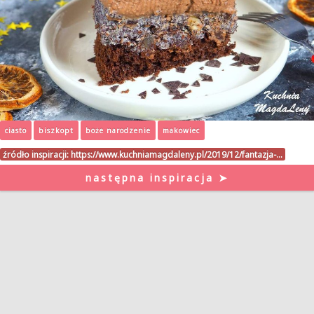
ciasto
biszkopt
boże narodzenie
makowiec
źródło inspiracji:
https://www.kuchniamagdaleny.pl/2019/12/fantazja-…
następna inspiracja ➤