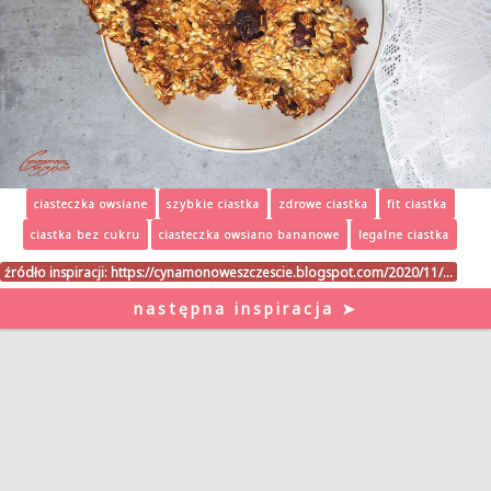
ciasteczka owsiane
szybkie ciastka
zdrowe ciastka
fit ciastka
ciastka bez cukru
ciasteczka owsiano bananowe
legalne ciastka
źródło inspiracji:
https://cynamonoweszczescie.blogspot.com/2020/11/…
następna inspiracja ➤