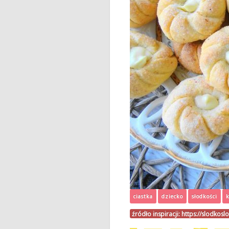
ciastka
dziecko
słodkości
k
źródło inspiracji:
https://slodkos