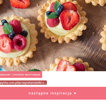
z owocami i kremem waniliowym
pycha.com.pl/przepis/tartaletki-z…
następna inspiracja ➤