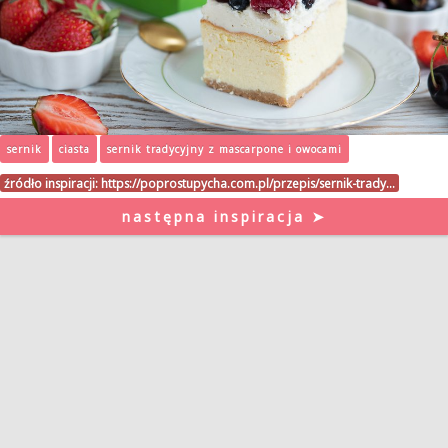
sernik
ciasta
sernik tradycyjny z mascarpone i owocami
źródło inspiracji:
https://poprostupycha.com.pl/przepis/sernik-trady…
następna inspiracja ➤