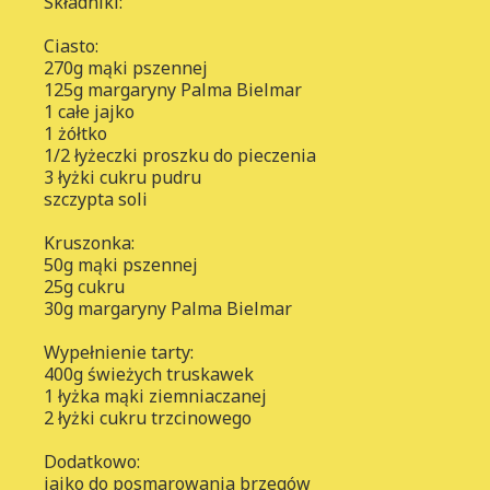
Składniki:
Ciasto:
270g mąki pszennej
125g margaryny Palma Bielmar
1 całe jajko
1 żółtko
1/2 łyżeczki proszku do pieczenia
3 łyżki cukru pudru
szczypta soli
Kruszonka:
50g mąki pszennej
25g cukru
30g margaryny Palma Bielmar
Wypełnienie tarty:
400g świeżych truskawek
1 łyżka mąki ziemniaczanej
2 łyżki cukru trzcinowego
Dodatkowo:
jajko do posmarowania brzegów