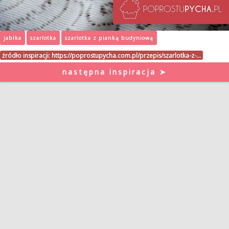
jabłka
szarlotka
szarlotka z pianką budyniową
źródło inspiracji:
https://poprostupycha.com.pl/przepis/szarlotka-z-…
następna inspiracja ➤