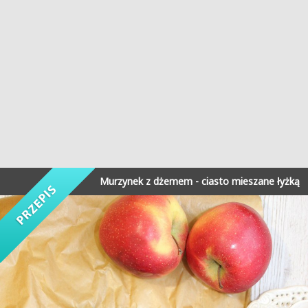
Murzynek z dżemem - ciasto mieszane łyżką