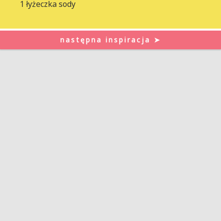
1 łyżeczka sody
następna inspiracja ➤