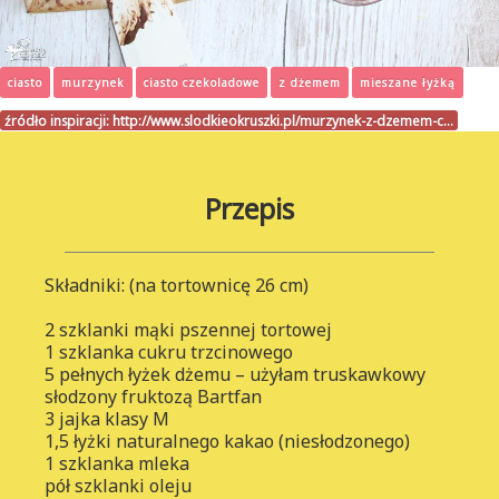
ciasto
murzynek
ciasto czekoladowe
z dżemem
mieszane łyżką
źródło inspiracji:
http://www.slodkieokruszki.pl/murzynek-z-dzemem-c…
Przepis
Składniki: (na tortownicę 26 cm)
2 szklanki mąki pszennej tortowej
1 szklanka cukru trzcinowego
5 pełnych łyżek dżemu – użyłam truskawkowy
słodzony fruktozą Bartfan
3 jajka klasy M
1,5 łyżki naturalnego kakao (niesłodzonego)
1 szklanka mleka
pół szklanki oleju