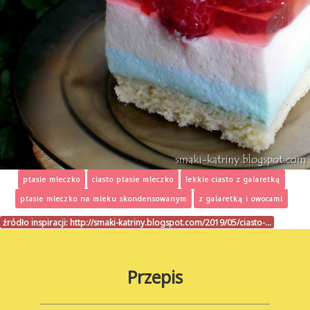
ptasie mleczko
ciasto ptasie mleczko
lekkie ciasto z galaretką
ptasie mleczko na mleku skondensowanym
z galaretką i owocami
źródło inspiracji:
http://smaki-katriny.blogspot.com/2019/05/ciasto-…
Przepis