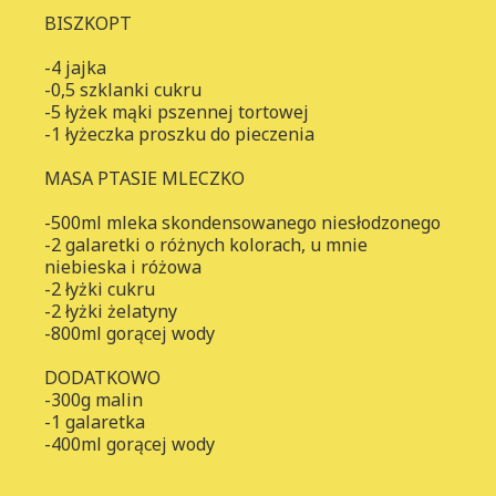
BISZKOPT
-4 jajka
-0,5 szklanki cukru
-5 łyżek mąki pszennej tortowej
-1 łyżeczka proszku do pieczenia
MASA PTASIE MLECZKO
-500ml mleka skondensowanego niesłodzonego
-2 galaretki o różnych kolorach, u mnie
niebieska i różowa
-2 łyżki cukru
-2 łyżki żelatyny
-800ml gorącej wody
DODATKOWO
-300g malin
-1 galaretka
-400ml gorącej wody