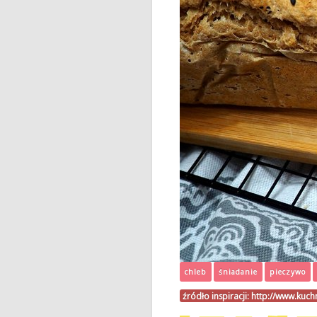
chleb
śniadanie
pieczywo
źródło inspiracji:
http://www.kuch