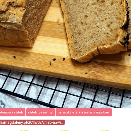
domowy chleb
chleb pszenny
na wodzie z kiszonych ogórków
niamagdaleny.pl/2019/03/chleb-na-w…