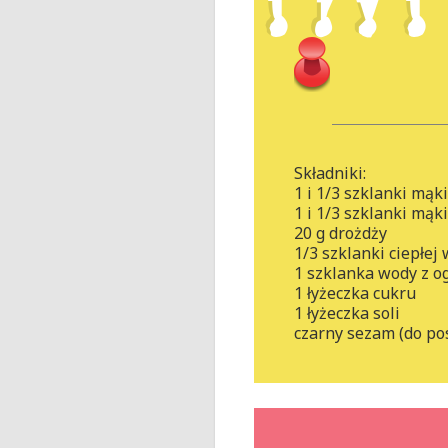
Składniki:
1 i 1/3 szklanki mąk
1 i 1/3 szklanki mąk
20 g drożdży
1/3 szklanki ciepłej
1 szklanka wody z o
1 łyżeczka cukru
1 łyżeczka soli
czarny sezam (do po