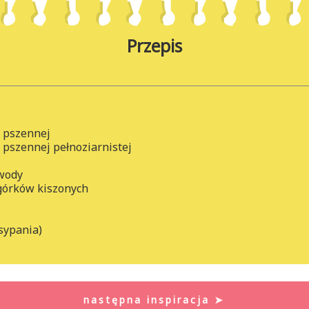
Przepis
i pszennej
i pszennej pełnoziarnistej
 wody
górków kiszonych
sypania)
następna inspiracja ➤