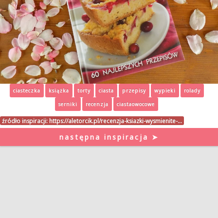
ciasteczka
książka
torty
ciasta
przepisy
wypieki
rolady
serniki
recenzja
ciastaowocowe
źródło inspiracji:
https://aletorcik.pl/recenzja-ksiazki-wysmienite-…
następna inspiracja ➤