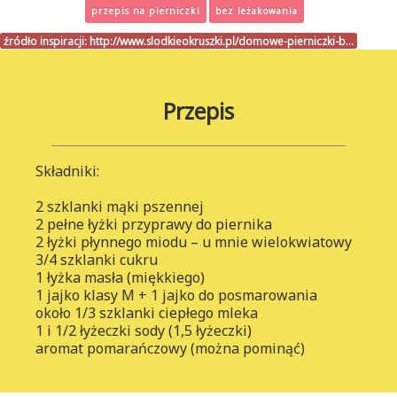
przepis na pierniczki
bez leżakowania
źródło inspiracji:
http://www.slodkieokruszki.pl/domowe-pierniczki-b…
Przepis
Składniki:
2 szklanki mąki pszennej
2 pełne łyżki przyprawy do piernika
2 łyżki płynnego miodu – u mnie wielokwiatowy
3/4 szklanki cukru
1 łyżka masła (miękkiego)
1 jajko klasy M + 1 jajko do posmarowania
około 1/3 szklanki ciepłego mleka
1 i 1/2 łyżeczki sody (1,5 łyżeczki)
aromat pomarańczowy (można pominąć)