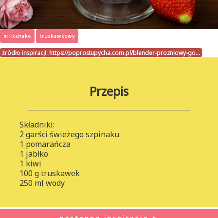
milkshake
truskawkowy
źródło inspiracji:
https://poprostupycha.com.pl/blender-prozniowy-go…
Przepis
Składniki:
2 garści świeżego szpinaku
1 pomarańcza
1 jabłko
1 kiwi
100 g truskawek
250 ml wody